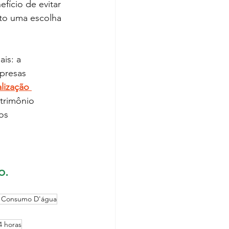
fício de evitar 
nto uma escolha 
is: a 
presas 
lização 
trimônio 
os 
o.
o Consumo D'água
4 horas