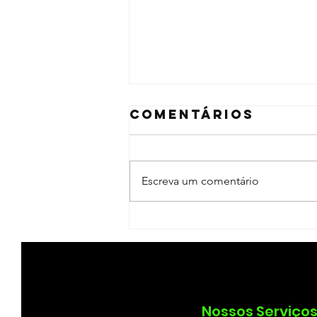
Comentários
Escreva um comentário
Desentupiment
de Pia, Ralo,
Vaso Sanitário
e Esgotos em
Gravataí –
Nossos Serviço
Solução Rápid