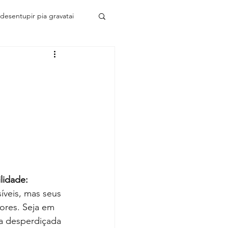
desentupir pia gravatai
m
tosemGravatai
segunda via Corsan
vazamentos
lidade: 
íveis, mas seus 
ores. Seja em 
ntupimento de Pia
ua desperdiçada 