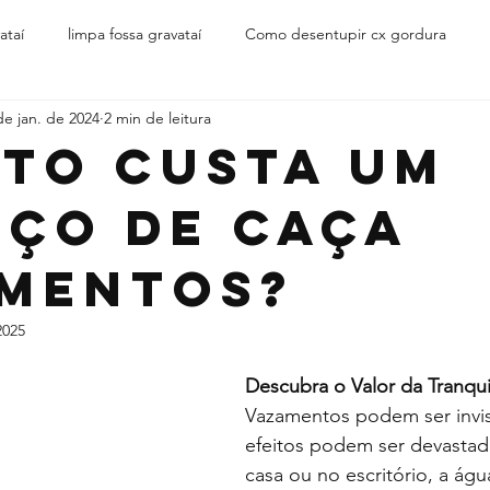
ataí
limpa fossa gravataí
Como desentupir cx gordura
de jan. de 2024
2 min de leitura
 desentupir
soda caustica desentope
desentupimentos e
to Custa um
iço de Caça
pidora de esgotos
desentupir em condominio
caçavazamen
mentos?
n gravatai
vazamentos cachoeirinha
conta d'água alta
2025
zando
desentupiremcachoeirinha
caça vazamentos Gravataí
Descubra o Valor da Tranqui
Vazamentos podem ser invis
efeitos podem ser devastad
ra
como desentupir
Desentupimento de Esgoto
Dese
casa ou no escritório, a ág