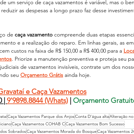
e um serviço de caça vazamentos é variável, mas o bene
 reduzir as despesas a longo prazo faz desse investime
ço de 
caça vazamento
 compreende duas etapas essencia
amento e a realização do reparo. Em linhas gerais, as em
em custos na faixa de R$ 150,00 a R$ 400,00 para a 
Loca
entos
. 
Priorize a manutenção preventiva e proteja seu pa
ejudiciais de vazamentos invisíveis, contrate um dos noss
tando seu 
Orçamento Grátis
 ainda hoje.
Gravataí e Caça Vazamentos
 | 
9'9898.8844 (Whats)
|
 Orçamento Gratuit
ataí
Caça Vazamentos Parque dos Anjos
Conta D'água alta
Alteração n
iciano
Caça Vazamentos COHAB C
Caça Vazamentos Bom Sucesso
 dos Sobrados
Caça Vazamentos Morada do Bosque
Caça Vazamentos 2