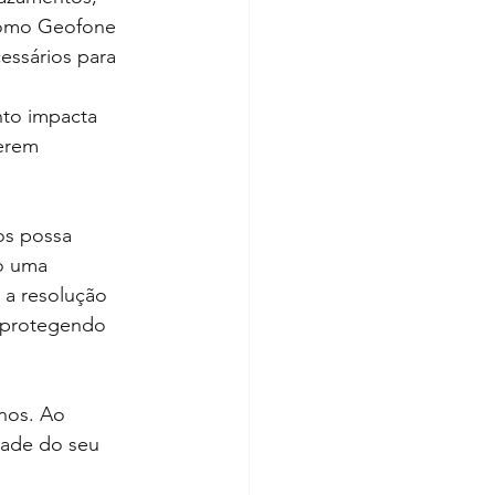
como Geofone 
essários para 
nto impacta 
erem 
os possa 
o uma 
 a resolução 
 protegendo 
nos. Ao 
dade do seu 