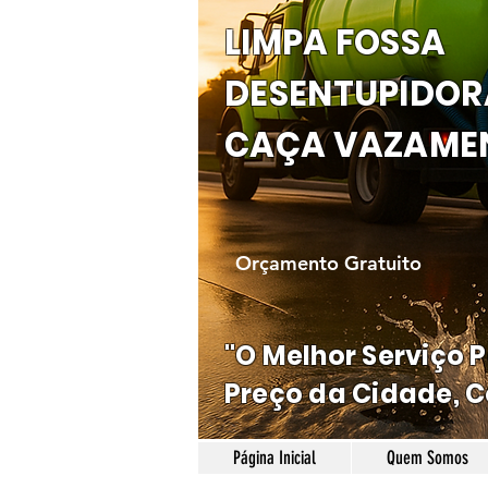
LIMPA FOSSA
DESENTUPIDOR
CAÇA VAZAME
Orçamento Gratuito
"O Melhor Serviço 
Preço da Cidade, C
Página Inicial
Quem Somos