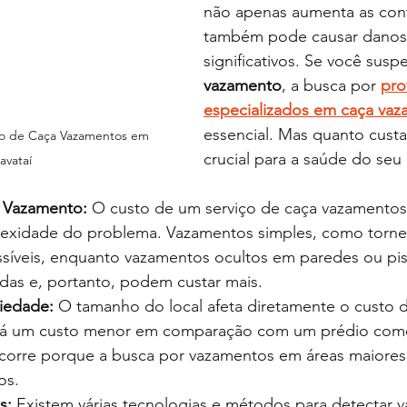
não apenas aumenta as con
também pode causar danos e
significativos. Se você susp
vazamento
, a busca por 
pro
especializados em caça va
essencial. Mas quanto custa
ço de Caça Vazamentos em 
crucial para a saúde do seu
avataí
 Vazamento:
 O custo de um serviço de caça vazamentos 
xidade do problema. Vazamentos simples, como tornei
síveis, enquanto vazamentos ocultos em paredes ou pi
das e, portanto, podem custar mais.
iedade:
 O tamanho do local afeta diretamente o custo 
erá um custo menor em comparação com um prédio come
ocorre porque a busca por vazamentos em áreas maiores
os.
s:
 Existem várias tecnologias e métodos para detectar 