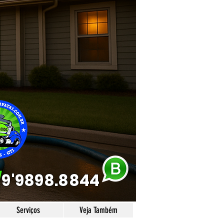
/
9'9898.8844
Serviços
Veja Também