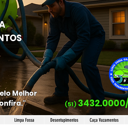
A
NTOS
Pelo Melhor
3432.0000
onfira."
(51)
Limpa Fossa
Desentupimentos
Caça Vazamentos