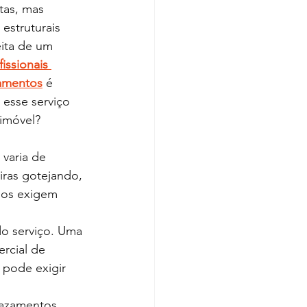
tas, mas 
struturais 
eita de um
fissionais 
zamentos
 é 
 esse serviço 
 imóvel?
varia de 
ras gotejando, 
sos exigem 
do serviço. Uma 
rcial de 
 pode exigir 
vazamentos, 