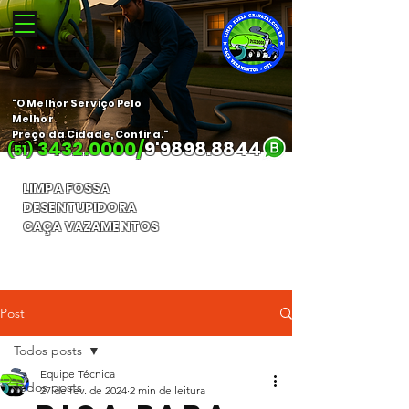
"O Melhor Serviço Pelo
Melhor
Preço da Cidade, Confira."
3432.0000
/
9'
9898.8844
(51)
LIMPA FOSSA
DESENTUPIDORA
CAÇA VAZAMENTOS
Orçamento Gratuito
Post
Todos posts
Equipe Técnica
Todos posts
27 de fev. de 2024
2 min de leitura