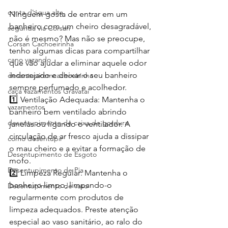
conta d'água alta
Ninguém gosta de entrar em um 
banheiro com um cheiro desagradável, 
segunda via Corsan
não é mesmo? Mas não se preocupe, 
Corsan Cachoeirinha
tenho algumas dicas para compartilhar 
cano vazando
que vão ajudar a eliminar aquele odor 
indesejado e deixar o seu banheiro 
desentupiremcachoeirinha
sempre perfumado e acolhedor.
caça vazamentos Gravataí
1️⃣ Ventilação Adequada: Mantenha o 
vazamentos
banheiro bem ventilado abrindo 
desentupimento de caixa de gordura
janelas ou ligando o ventilador. A 
circulação de ar fresco ajuda a dissipar 
como desentupir
o mau cheiro e a evitar a formação de 
Desentupimento de Esgoto
mofo.
Desentupimento de Pia
2️⃣ Limpeza Regular: Mantenha o 
banheiro limpo, limpando-o 
Desentupimento de vaso
regularmente com produtos de 
limpeza adequados. Preste atenção 
especial ao vaso sanitário, ao ralo do 