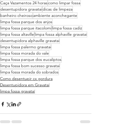
Caça Vazamentos 24 horas
como limpar fossa
desentupidora gravatai
dicas de limpeza
banheiro cheiroso
ambiente aconchegante
limpa fossa parque dos anjos
limpa fossa parque itacolomi
limpa fossa cadiz
limpa fossa altaville
limpa fossa alphaville gravatai
desentupidora alphaville gravatai
limpa fossa palermo gravatai
limpa fossa morada do vale
limpa fossa parque dos eucaliptos
limpa fossa bom sucesso gravatai
limpa fossa morada do sobrados
Como desentupir cx gordura
Desentupidora em Gravataí
limpa fossa gravataí