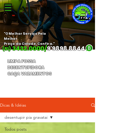
"O Melhor Serviço Pelo
Melhor
Preço da Cidade, Confira."
3432.0000
/
9'
9898.8844
(51)
LIMPA FOSSA
DESENTUPIDORA
CAÇA VAZAMENTOS
Orçamento Gratuito
Dicas & Idéias
desentupir pia gravatai
Todos posts