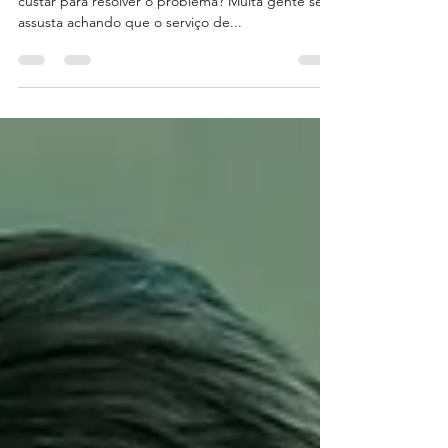
Você está com a fossa cheia e não sabe quanto vai
custar para resolver o problema? Muita gente se
assusta achando que o serviço de...