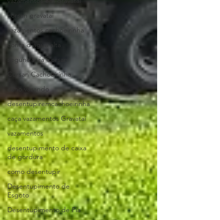
vazamentos em gravatai
corsan gravatai
vazamentos cachoeirinha
conta d'água alta
segunda via Corsan
Corsan Cachoeirinha
cano vazando
desentupiremcachoeirinha
caça vazamentos Gravataí
vazamentos
desentupimento de caixa
de gordura
como desentupir
Desentupimento de
Esgoto
Desentupimento de Pia