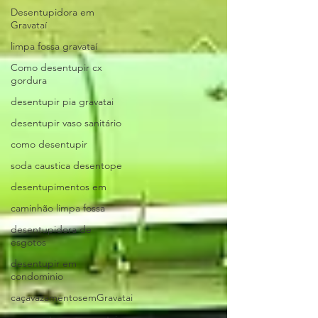
Desentupidora em
Gravataí
limpa fossa gravataí
Como desentupir cx
gordura
desentupir pia gravatai
desentupir vaso sanitário
como desentupir
soda caustica desentope
desentupimentos em
caminhão limpa fossa
desentupidora de
esgotos
desentupir em
condominio
caçavazamentosemGravatai