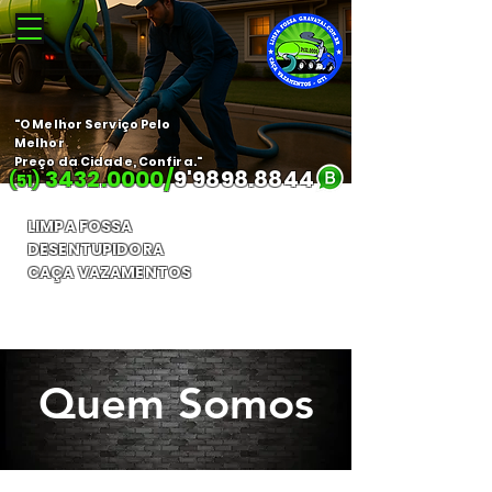
"O Melhor Serviço Pelo
Melhor
Preço da Cidade, Confira."
3432.0000
/
9'
9898.8844
(51)
LIMPA FOSSA
DESENTUPIDORA
CAÇA VAZAMENTOS
Orçamento Gratuito
Quem Somos