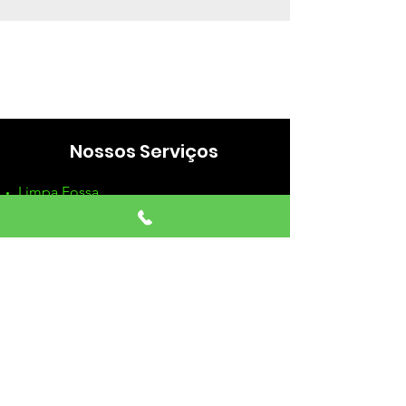
Nossos Serviços
Limpa Fossa
Hidrojateamento
Caça Vazamentos
Desentupimentos
Video Inspeção
Funcionamento
Seg - Sex: 8:00 - 20:00
Sábados: 8:00 - 18:00