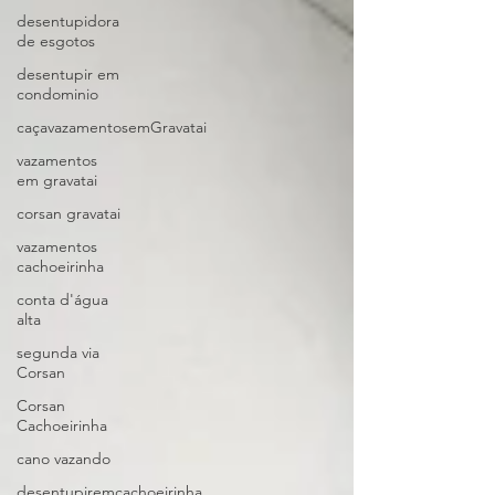
desentupidora
de esgotos
desentupir em
condominio
caçavazamentosemGravatai
vazamentos
em gravatai
corsan gravatai
vazamentos
cachoeirinha
conta d'água
alta
segunda via
Corsan
Corsan
Cachoeirinha
cano vazando
desentupiremcachoeirinha