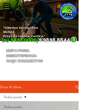
"O Melhor Serviço Pelo
Melhor
Preço da Cidade, Confira."
3432.0000
/
9'
9898.8844
(51)
LIMPA FOSSA
DESENTUPIDORA
CAÇA VAZAMENTOS
Orçamento Gratuito
Dicas & Idéias
Todos posts
Todos posts