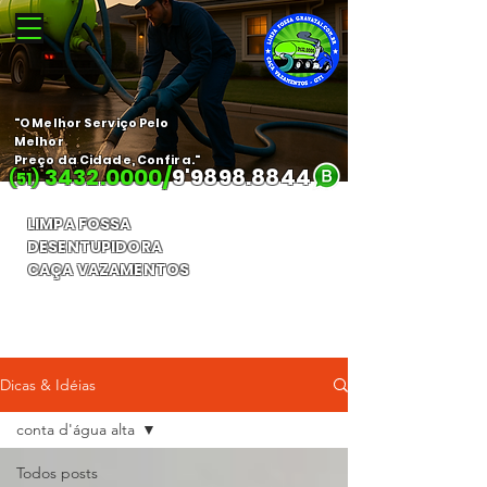
"O Melhor Serviço Pelo
Melhor
Preço da Cidade, Confira."
3432.0000
/
9'
9898.8844
(51)
LIMPA FOSSA
DESENTUPIDORA
CAÇA VAZAMENTOS
Orçamento Gratuito
Dicas & Idéias
conta d'água alta
Todos posts