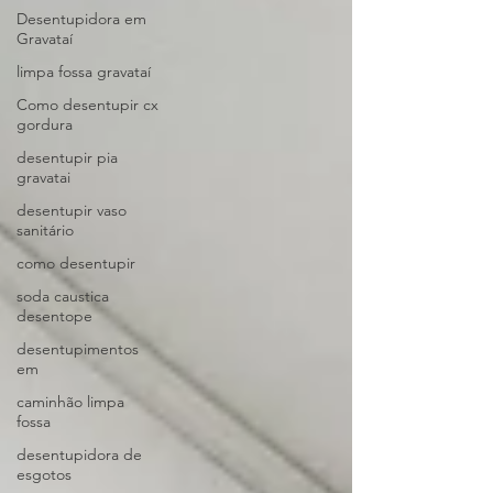
Desentupidora em
Gravataí
limpa fossa gravataí
Como desentupir cx
gordura
desentupir pia
gravatai
desentupir vaso
sanitário
como desentupir
soda caustica
desentope
desentupimentos
em
caminhão limpa
fossa
desentupidora de
esgotos