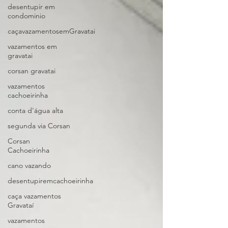
desentupir em
condominio
caçavazamentosemGravatai
vazamentos em
gravatai
corsan gravatai
vazamentos
cachoeirinha
conta d'água alta
segunda via Corsan
Corsan
Cachoeirinha
cano vazando
desentupiremcachoeirinha
caça vazamentos
Gravataí
vazamentos