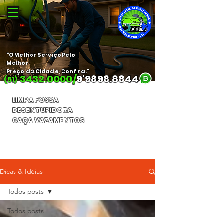
"O Melhor Serviço Pelo
Melhor
Preço da Cidade, Confira."
3432.0000
/
9'
9898.8844
(51)
LIMPA FOSSA
DESENTUPIDORA
CAÇA VAZAMENTOS
Orçamento Gratuito
Dicas & Idéias
Todos posts
Todos posts