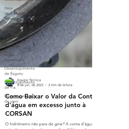
caça
vazamentos
Gravataí
vazamentos
desentupimento
de caixa de
gordura
como
desentupir
Desentupimento
de Esgoto
Desentupimento
de Pia
Equipe Técnica
Desentupimento
8 de jun. de 2023
2 min de leitura
de vaso
Como Baixar o Valor da Conta
d'água em excesso junto à
CORSAN