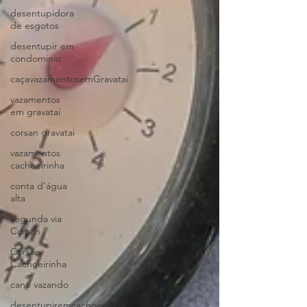
desentupidora
de esgotos
desentupir em
condominio
caçavazamentosemGravatai
vazamentos
em gravatai
corsan gravatai
vazamentos
cachoeirinha
conta d'água
alta
segunda via
Corsan
Corsan
Cachoeirinha
cano vazando
desentupiremcachoeirinha