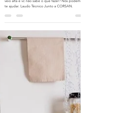
O hidrômetro não para de girar? A conta d'água
veio alta e vc não sabe o que fazer? Nós podemos
te ajudar. Laudo Técnico Junto a CORSAN.