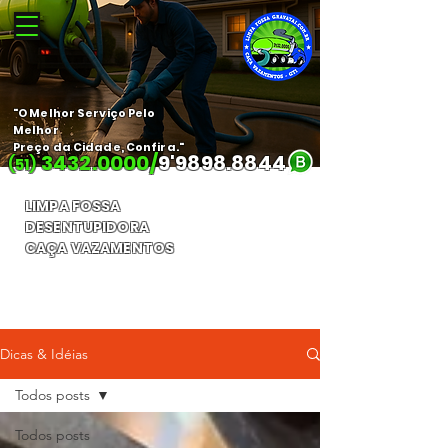
"O Melhor Serviço Pelo
Melhor
Preço da Cidade, Confira."
3432.0000
/
9'
9898.8844
(51)
LIMPA FOSSA
DESENTUPIDORA
CAÇA VAZAMENTOS
Orçamento Gratuito
Dicas & Idéias
Todos posts
Todos posts