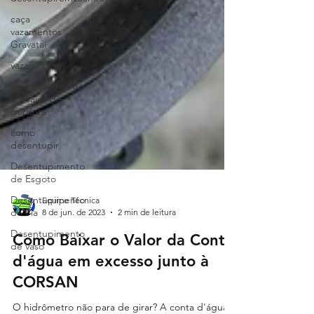
caça
vazamentos
Gravataí
vazamentos
desentupimento
de caixa de
gordura
como
desentupir
Desentupimento
de Esgoto
Desentupimento
de Pia
Equipe Técnica
Desentupimento
8 de jun. de 2023
2 min de leitura
de vaso
Como Baixar o Valor da Conta
d'água em excesso junto à
CORSAN