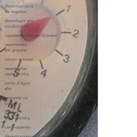
desentupidora
de esgotos
desentupir em
condominio
caçavazamentosemGravatai
vazamentos
em gravatai
corsan gravatai
vazamentos
cachoeirinha
conta d'água
alta
segunda via
Corsan
Corsan
Cachoeirinha
cano vazando
desentupiremcachoeirinha