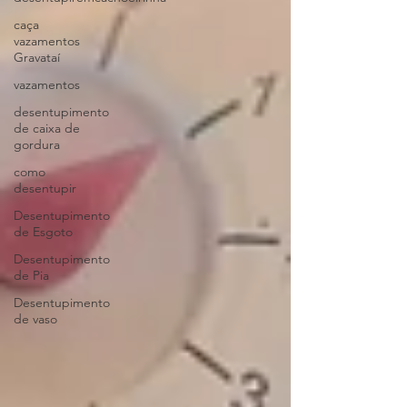
caça
vazamentos
Gravataí
vazamentos
desentupimento
de caixa de
gordura
como
desentupir
Desentupimento
de Esgoto
Desentupimento
de Pia
Desentupimento
de vaso