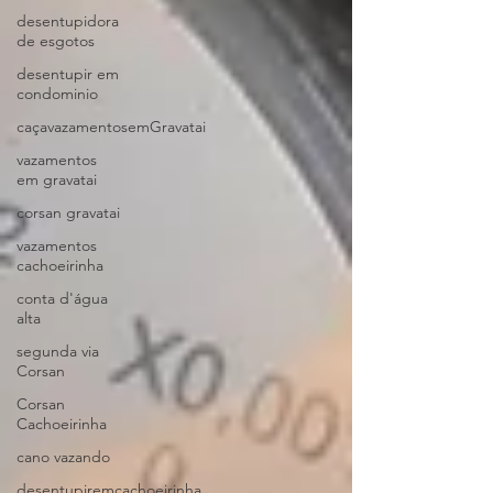
desentupidora
de esgotos
desentupir em
condominio
caçavazamentosemGravatai
vazamentos
em gravatai
corsan gravatai
vazamentos
cachoeirinha
conta d'água
alta
segunda via
Corsan
Corsan
Cachoeirinha
cano vazando
desentupiremcachoeirinha