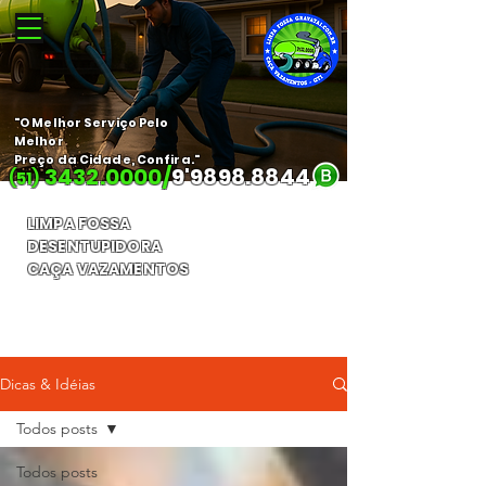
"O Melhor Serviço Pelo
Melhor
Preço da Cidade, Confira."
3432.0000
/
9'
9898.8844
(51)
LIMPA FOSSA
DESENTUPIDORA
CAÇA VAZAMENTOS
Orçamento Gratuito
Dicas & Idéias
Todos posts
Todos posts