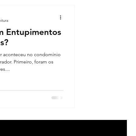
pimento de vaso
eitura
m Entupimentos
s?
or aconteceu no condomínio
ador. Primeiro, foram os
s....