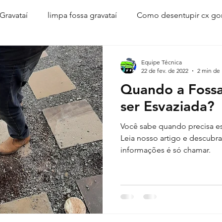
Gravataí
limpa fossa gravataí
Como desentupir cx go
entupir vaso sanitário
como desentupir
soda causti
Equipe Técnica
22 de fev. de 2022
2 min de 
Quando a Fossa
nhão limpa fossa
desentupidora de esgotos
desent
ser Esvaziada?
Você sabe quando precisa esv
vazamentos em gravatai
corsan gravatai
vazamentos
Leia nosso artigo e descubra
informações é só chamar.
via Corsan
Corsan Cachoeirinha
cano vazando
caça vazamentos Gravataí
vazamentos
desentupimen