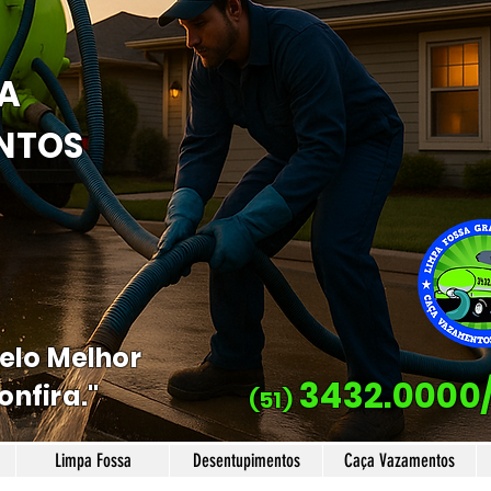
A
NTOS
Pelo Melhor
3432.0000
onfira."
(51)
Limpa Fossa
Desentupimentos
Caça Vazamentos