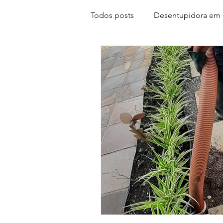
Todos posts
Desentupidora em 
desentupir pia gravatai
des
desentupimentos em
cami
caçavazamentosemGravatai
conta d'água alta
segunda 
desentupiremcachoeirinha