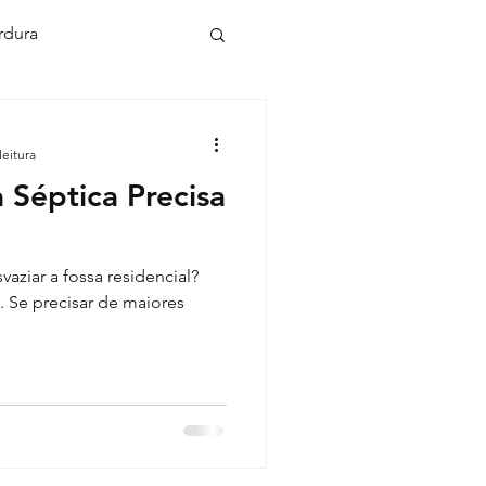
rdura
ca desentope
leitura
 Séptica Precisa
upir em condominio
aziar a fossa residencial?
 cachoeirinha
. Se precisar de maiores
to de caixa de gordura