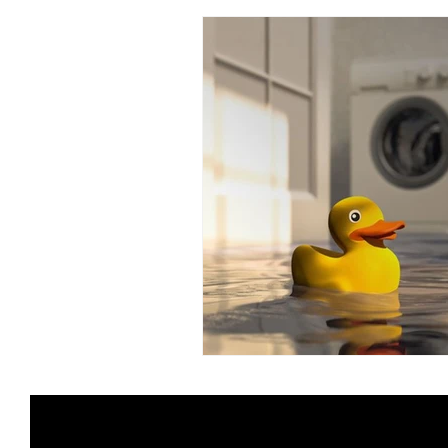
como desentupir
Desentu