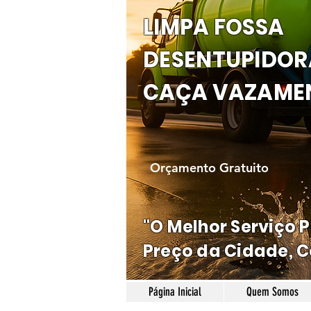
LIMPA FOSSA
DESENTUPIDOR
CAÇA VAZAME
Orçamento Gratuito
"O Melhor Serviço 
Preço da Cidade, C
Página Inicial
Quem Somos