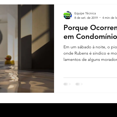
Equipe Técnica
pimento de Esgoto
Desentupimento de Pia
Desentu
8 de set. de 2019
4 min de l
Porque Ocorre
em Condomínio
Em um sábado à noite, o pi
onde Rubens é síndico e mor
lamentos de alguns moradore