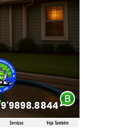
/
9'9898.8844
Serviços
Veja Também