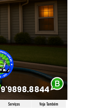
/
9'9898.8844
Serviços
Veja Também