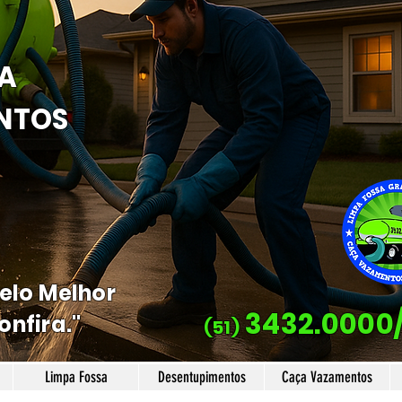
A
NTOS
Pelo Melhor
3432.0000
onfira."
(51)
Limpa Fossa
Desentupimentos
Caça Vazamentos