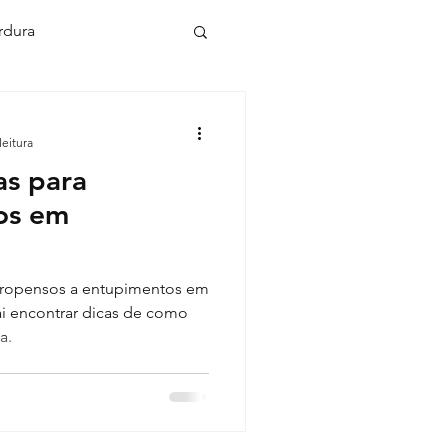
rdura
ca desentope
leitura
as para
upir em condominio
os em
 cachoeirinha
 propensos a entupimentos em
ai encontrar dicas de como
a.
to de caixa de gordura