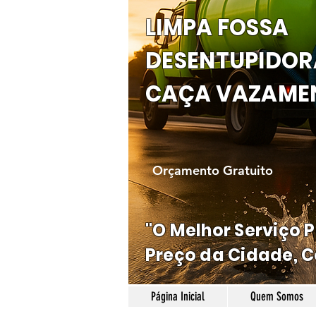
LIMPA FOSSA
DESENTUPIDOR
CAÇA VAZAME
Orçamento Gratuito
"O Melhor Serviço 
Preço da Cidade, C
Página Inicial
Quem Somos