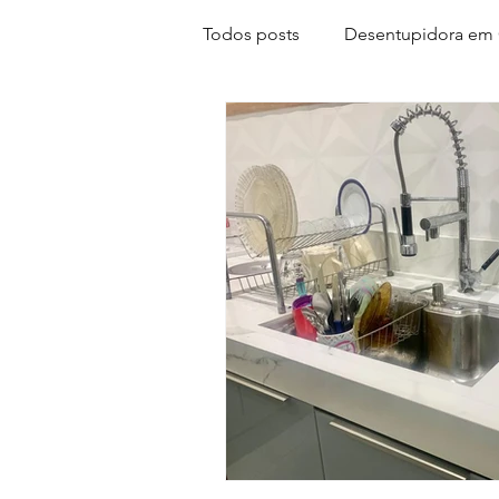
Todos posts
Desentupidora em 
desentupir pia gravatai
des
desentupimentos em
cami
caçavazamentosemGravatai
conta d'água alta
segunda 
desentupiremcachoeirinha