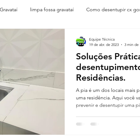
Gravataí
limpa fossa gravataí
Como desentupir cx go
entupir vaso sanitário
como desentupir
soda causti
Equipe Técnica
19 de abr. de 2023
3 min de 
Soluções Prátic
nhão limpa fossa
desentupidora de esgotos
desent
desentupiment
Residências.
vazamentos em gravatai
corsan gravatai
vazamentos
A pia é um dos locais mais
uma residência. Aqui você v
prevenir e desentupir uma pi
via Corsan
Corsan Cachoeirinha
cano vazando
caça vazamentos Gravataí
vazamentos
desentupimen