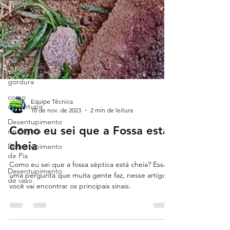
caça
vazamentos
Gravataí
vazamentos
desentupimento
de caixa de
gordura
como
desentupir
Desentupimento
Equipe Técnica
de Esgoto
10 de nov. de 2023
2 min de leitura
Desentupimento
Como eu sei que a Fossa esta
de Pia
cheia
Desentupimento
de vaso
Como eu sei que a fossa séptica está cheia? Essa é
uma pergunta que muita gente faz, nesse artigo
você vai encontrar os principais sinais.