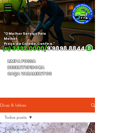
"O Melhor Serviço Pelo
Melhor
Preço da Cidade, Confira."
3432.0000
/
9'
9898.8844
(51)
LIMPA FOSSA
DESENTUPIDORA
CAÇA VAZAMENTOS
Orçamento Gratuito
Dicas & Idéias
Todos posts
Todos posts