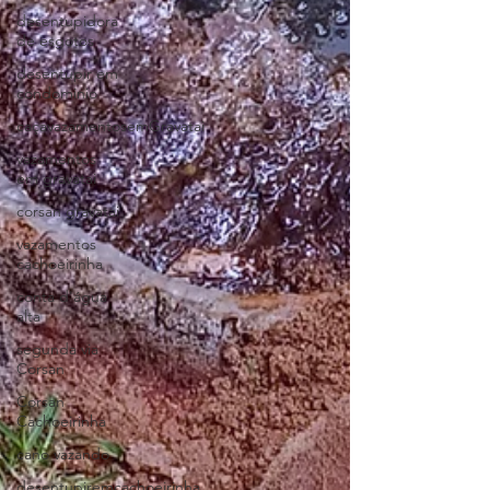
desentupidora
de esgotos
desentupir em
condominio
caçavazamentosemGravatai
vazamentos
em gravatai
corsan gravatai
vazamentos
cachoeirinha
conta d'água
alta
segunda via
Corsan
Corsan
Cachoeirinha
cano vazando
desentupiremcachoeirinha