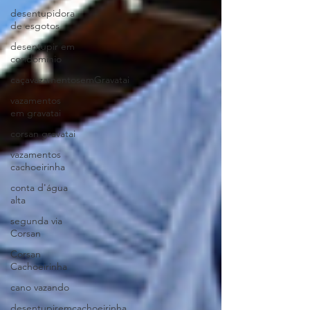
desentupidora
de esgotos
desentupir em
condominio
caçavazamentosemGravatai
vazamentos
em gravatai
corsan gravatai
vazamentos
cachoeirinha
conta d'água
alta
segunda via
Corsan
Corsan
Cachoeirinha
cano vazando
desentupiremcachoeirinha