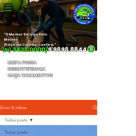
"O Melhor Serviço Pelo
Melhor
Preço da Cidade, Confira."
3432.0000
/
9'
9898.8844
(51)
LIMPA FOSSA
DESENTUPIDORA
CAÇA VAZAMENTOS
Orçamento Gratuito
Dicas & Idéias
Todos posts
Todos posts