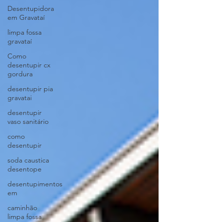
Desentupidora
em Gravataí
limpa fossa
gravataí
Como
desentupir cx
gordura
desentupir pia
gravatai
desentupir
vaso sanitário
como
desentupir
soda caustica
desentope
desentupimentos
em
caminhão
limpa fossa