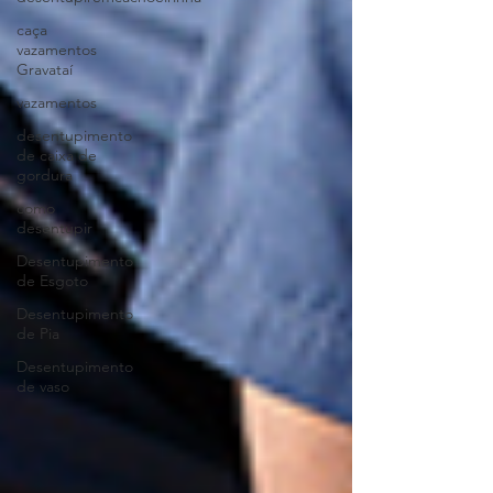
caça
vazamentos
Gravataí
vazamentos
desentupimento
de caixa de
gordura
como
desentupir
Desentupimento
de Esgoto
Desentupimento
de Pia
Desentupimento
de vaso