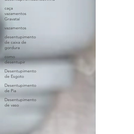
caça
vazamentos
Gravataí
vazamentos
desentupimento
de caixa de
gordura
como
desentupir
Desentupimento
de Esgoto
Desentupimento
de Pia
Desentupimento
de vaso