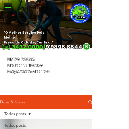
"O Melhor Serviço Pelo
Melhor
Preço da Cidade, Confira."
3432.0000
/
9'
9898.8844
(51)
LIMPA FOSSA
DESENTUPIDORA
CAÇA VAZAMENTOS
Orçamento Gratuito
Dicas & Idéias
Todos posts
Todos posts