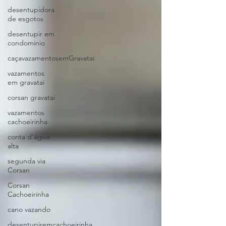
desentupidora
de esgotos
desentupir em
condominio
caçavazamentosemGravatai
vazamentos
em gravatai
corsan gravatai
vazamentos
cachoeirinha
conta d'água
alta
segunda via
Corsan
Corsan
Cachoeirinha
cano vazando
desentupiremcachoeirinha