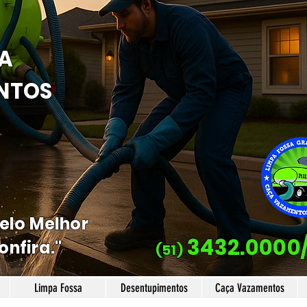
A
NTOS
Pelo Melhor
3432.0000
onfira."
(51)
Limpa Fossa
Desentupimentos
Caça Vazamentos