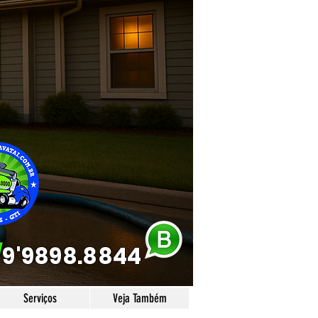
/
9'9898.8844
Serviços
Veja Também