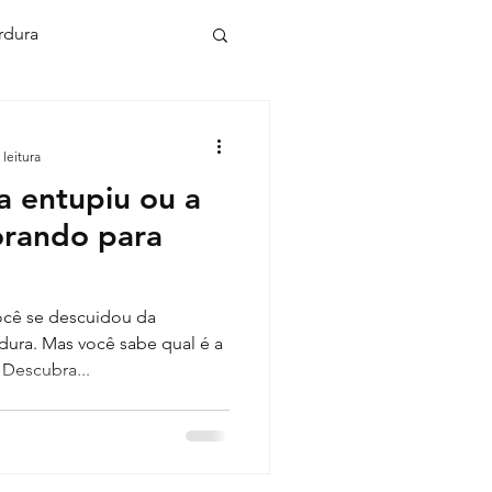
rdura
ca desentope
 leitura
a entupiu ou a
upir em condominio
orando para
 cachoeirinha
você se descuidou da
ura. Mas você sabe qual é a
Descubra...
to de caixa de gordura