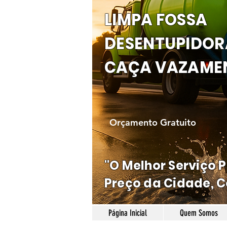
LIMPA FOSSA
DESENTUPIDOR
CAÇA VAZAME
Orçamento Gratuito
"O Melhor Serviço 
Preço da Cidade, C
Página Inicial
Quem Somos