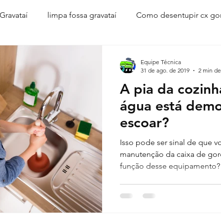
Gravataí
limpa fossa gravataí
Como desentupir cx go
entupir vaso sanitário
como desentupir
soda causti
Equipe Técnica
31 de ago. de 2019
2 min de
A pia da cozinh
nhão limpa fossa
desentupidora de esgotos
desent
água está dem
escoar?
vazamentos em gravatai
corsan gravatai
vazamentos
Isso pode ser sinal de que 
manutenção da caixa de gord
função desse equipamento? 
via Corsan
Corsan Cachoeirinha
cano vazando
caça vazamentos Gravataí
vazamentos
desentupimen