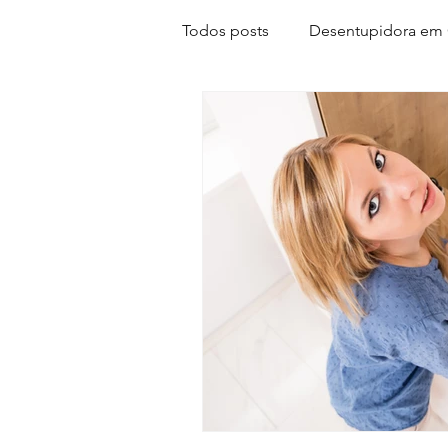
Todos posts
Desentupidora em 
desentupir pia gravatai
des
desentupimentos em
cami
caçavazamentosemGravatai
conta d'água alta
segunda 
desentupiremcachoeirinha