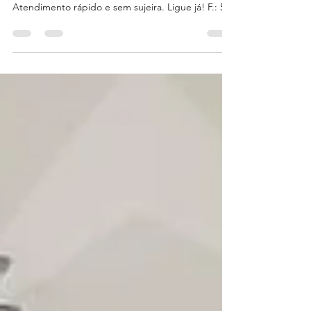
Serviço de desentupimento em Gravataí. Atuamos
com pia, ralos, vasos, esgoto cloacal e pluvial.
Atendimento rápido e sem sujeira. Ligue já! F.: 51
3432.0000/9'9898.8844 | Orçamento Gratuito.