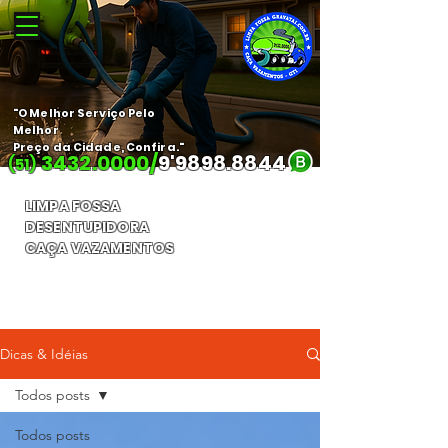
"O Melhor Serviço Pelo
Melhor
Preço da Cidade, Confira."
3432.0000
/
9'
9898.8844
(51)
LIMPA FOSSA
DESENTUPIDORA
CAÇA VAZAMENTOS
Orçamento Gratuito
Dicas & Idéias
Todos posts
Todos posts