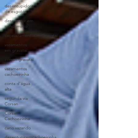
desentupidora
de esgotos
desentupir em
condominio
caçavazamentosemGravatai
vazamentos
em gravatai
corsan gravatai
vazamentos
cachoeirinha
conta d'água
alta
segunda via
Corsan
Corsan
Cachoeirinha
cano vazando
desentupiremcachoeirinha