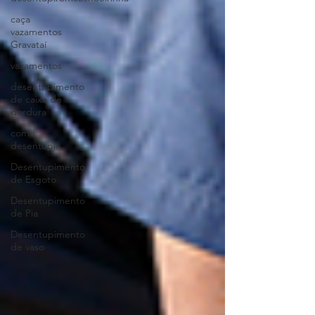
caça
vazamentos
Gravataí
vazamentos
desentupimento
de caixa de
gordura
como
desentupir
Desentupimento
de Esgoto
Desentupimento
de Pia
Desentupimento
de vaso