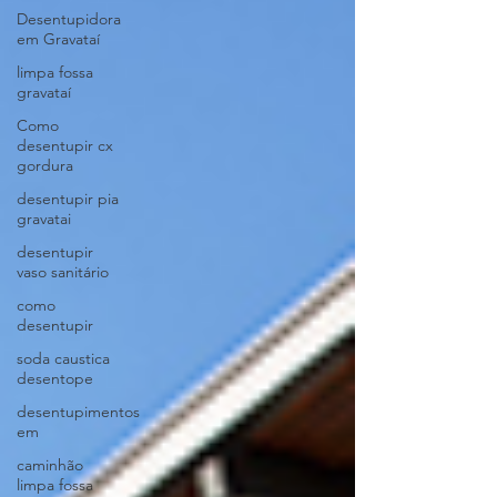
Desentupidora
em Gravataí
limpa fossa
gravataí
Como
desentupir cx
gordura
desentupir pia
gravatai
desentupir
vaso sanitário
como
desentupir
soda caustica
desentope
desentupimentos
em
caminhão
limpa fossa