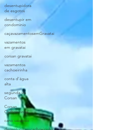
desentupidora
de esgotos
desentupir em
condominio
caçavazamentosemGravatai
vazamentos
em gravatai
corsan gravatai
vazamentos
cachoeirinha
conta d'água
alta
segunda via
Corsan
Corsan
Cachoeirinha
cano vazando
desentupiremcachoeirinha