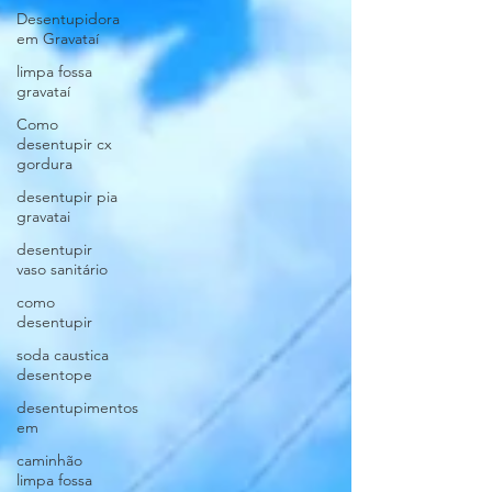
Desentupidora
em Gravataí
limpa fossa
gravataí
Como
desentupir cx
gordura
desentupir pia
gravatai
desentupir
vaso sanitário
como
desentupir
soda caustica
desentope
desentupimentos
em
caminhão
limpa fossa