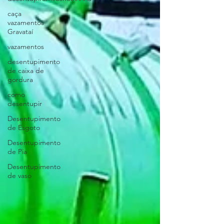
caça
vazamentos
Gravataí
vazamentos
desentupimento
de caixa de
gordura
como
desentupir
Desentupimento
de Esgoto
Desentupimento
de Pia
Desentupimento
de vaso