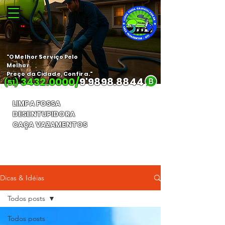
"O Melhor Serviço Pelo
Melhor
Preço da Cidade, Confira."
3432.0000
/
9'
9898.8844
(51)
LIMPA FOSSA
DESENTUPIDORA
CAÇA VAZAMENTOS
Orçamento Gratuito
Dicas & Idéias
Todos posts
Todos posts