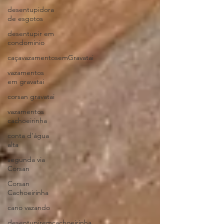
desentupidora
de esgotos
desentupir em
condominio
caçavazamentosemGravatai
vazamentos
em gravatai
corsan gravatai
vazamentos
cachoeirinha
conta d'água
alta
segunda via
Corsan
Corsan
Cachoeirinha
cano vazando
desentupiremcachoeirinha