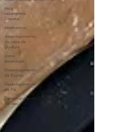
caça
vazamentos
Gravataí
vazamentos
desentupimento
de caixa de
gordura
como
desentupir
Desentupimento
de Esgoto
Desentupimento
de Pia
Desentupimento
de vaso