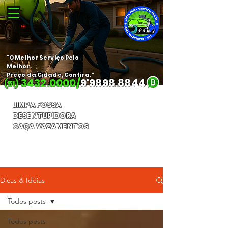
"O Melhor Serviço Pelo
Melhor
Preço da Cidade, Confira."
3432.0000
/
9'
9898.8844
(51)
LIMPA FOSSA
DESENTUPIDORA
CAÇA VAZAMENTOS
Orçamento Gratuito
Dicas & Idéias
Todos posts
Todos posts