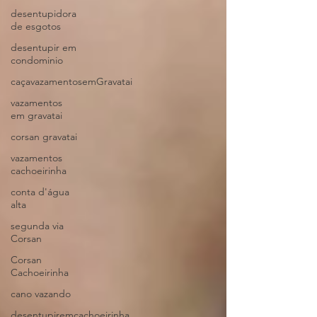
desentupidora
de esgotos
desentupir em
condominio
caçavazamentosemGravatai
vazamentos
em gravatai
corsan gravatai
vazamentos
cachoeirinha
conta d'água
alta
segunda via
Corsan
Corsan
Cachoeirinha
cano vazando
desentupiremcachoeirinha