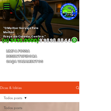
"O Melhor Serviço Pelo
Melhor
Preço da Cidade, Confira."
3432.0000
/
9'
9898.8844
(51)
LIMPA FOSSA
DESENTUPIDORA
CAÇA VAZAMENTOS
Orçamento Gratuito
Dicas & Idéias
Todos posts
Todos posts