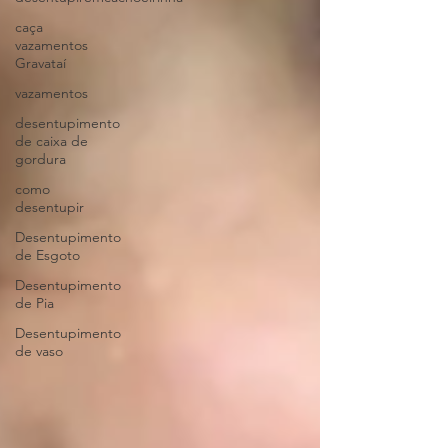
caça
vazamentos
Gravataí
vazamentos
desentupimento
de caixa de
gordura
como
desentupir
Desentupimento
de Esgoto
Desentupimento
de Pia
Desentupimento
de vaso