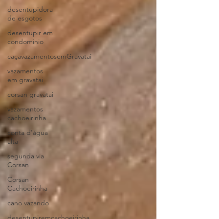
desentupidora
de esgotos
desentupir em
condominio
caçavazamentosemGravatai
vazamentos
em gravatai
corsan gravatai
vazamentos
cachoeirinha
conta d'água
alta
segunda via
Corsan
Corsan
Cachoeirinha
cano vazando
desentupiremcachoeirinha