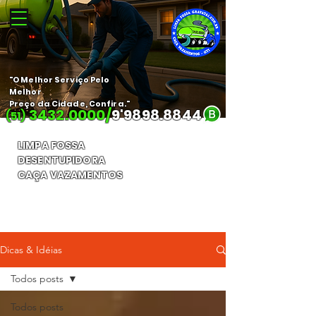
"O Melhor Serviço Pelo
Melhor
Preço da Cidade, Confira."
3432.0000
/
9'
9898.8844
(51)
LIMPA FOSSA
DESENTUPIDORA
CAÇA VAZAMENTOS
Orçamento Gratuito
Dicas & Idéias
Todos posts
Todos posts