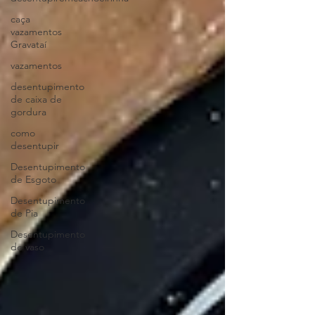
caça
vazamentos
Gravataí
vazamentos
desentupimento
de caixa de
gordura
como
desentupir
Desentupimento
de Esgoto
Desentupimento
de Pia
Desentupimento
de vaso