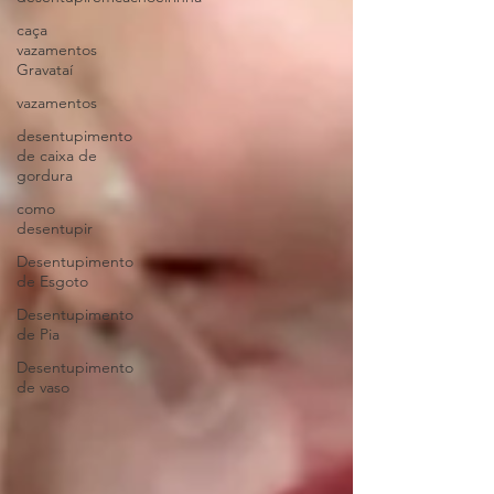
caça
vazamentos
Gravataí
vazamentos
desentupimento
de caixa de
gordura
como
desentupir
Desentupimento
de Esgoto
Desentupimento
de Pia
Desentupimento
de vaso