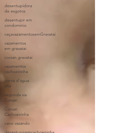
desentupidora
de esgotos
desentupir em
condominio
caçavazamentosemGravatai
vazamentos
em gravatai
corsan gravatai
vazamentos
cachoeirinha
conta d'água
alta
segunda via
Corsan
Corsan
Cachoeirinha
cano vazando
desentupiremcachoeirinha