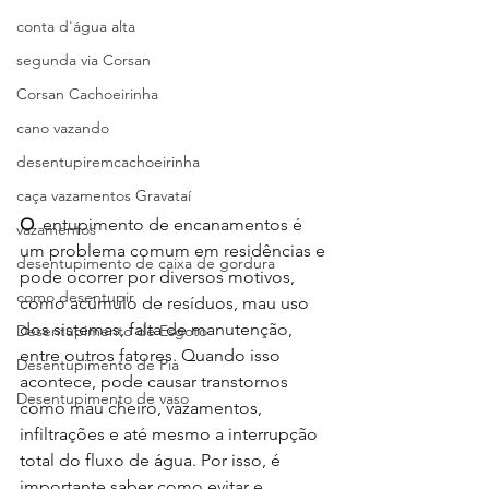
conta d'água alta
segunda via Corsan
Corsan Cachoeirinha
cano vazando
desentupiremcachoeirinha
caça vazamentos Gravataí
O
  entupimento de encanamentos é 
vazamentos
um problema comum em residências e 
desentupimento de caixa de gordura
pode ocorrer por diversos motivos, 
como desentupir
como acúmulo de resíduos, mau uso 
dos sistemas, falta de manutenção, 
Desentupimento de Esgoto
entre outros fatores. Quando isso 
Desentupimento de Pia
acontece, pode causar transtornos 
Desentupimento de vaso
como mau cheiro, vazamentos, 
infiltrações e até mesmo a interrupção 
total do fluxo de água. Por isso, é 
importante saber como evitar e 