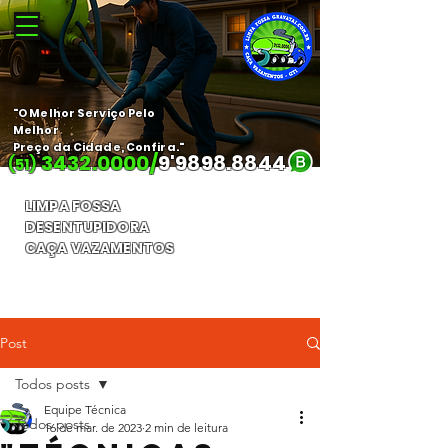
"O Melhor Serviço Pelo
Melhor
Preço da Cidade, Confira."
3432.0000
/
9'
9898.8844
(51)
LIMPA FOSSA
DESENTUPIDORA
CAÇA VAZAMENTOS
Orçamento Gratuito
Post
Todos posts
Equipe Técnica
Todos posts
16 de mar. de 2023
2 min de leitura