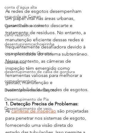
conta d'água alta
As redes de esgotos desempenham 
segunda via Corsan
um papel vital nas áreas urbanas, 
garantindo o correto descarte e 
Corsan Cachoeirinha
tratamento de resíduos. No entanto, a 
cano vazando
manutenção eficiente dessas redes é 
desentupiremcachoeirinha
frequentemente desafiadora devido à 
caça vazamentos Gravataí
complexidade do sistema subterrâneo. 
Nesse contexto, as câmeras de 
vazamentos
inspeção têm emergido como 
desentupimento de caixa de gordura
ferramentas valiosas para melhorar a 
como desentupir
gestão, manutenção e 
sustentabilidade das redes de esgotos.
Desentupimento de Esgoto
Desentupimento de Pia
1. Detecção Precisa de Problemas:
Desentupimento de vaso
As 
câmeras de inspeção
 são projetadas 
para penetrar nos sistemas de esgoto, 
fornecendo uma visão direta do 
estado das tubulações. Isso permite a 