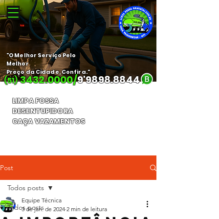
"O Melhor Serviço Pelo
Melhor
Preço da Cidade, Confira."
3432.0000
/
9'
9898.8844
(51)
LIMPA FOSSA
DESENTUPIDORA
CAÇA VAZAMENTOS
Orçamento Gratuito
Post
Todos posts
Equipe Técnica
Todos posts
3 de jan. de 2024
2 min de leitura