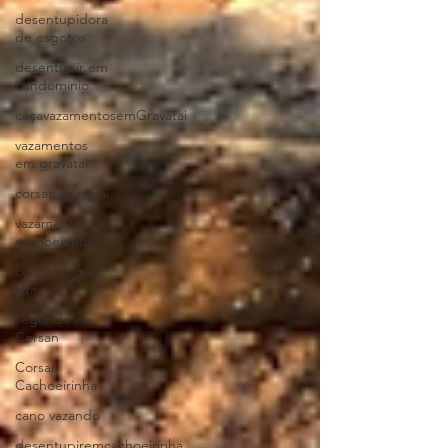
desentupidora
de esgotos
desentupir em
condominio
caçavazamentosemGravatai
vazamentos
em gravatai
corsan gravatai
vazamentos
cachoeirinha
conta d'água
alta
segunda via
Corsan
Corsan
Cachoeirinha
cano vazando
desentupiremcachoeirinha