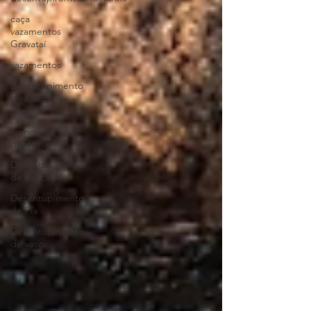
caça
vazamentos
Gravataí
vazamentos
desentupimento
de caixa de
gordura
como
desentupir
Desentupimento
de Esgoto
Desentupimento
de Pia
Desentupimento
de vaso