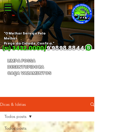
"O Melhor Serviço Pelo
Melhor
Preço da Cidade, Confira."
3432.0000
/
9'
9898.8844
(51)
LIMPA FOSSA
DESENTUPIDORA
CAÇA VAZAMENTOS
Orçamento Gratuito
Dicas & Idéias
Todos posts
Todos posts